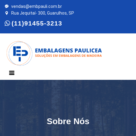
vendas@embpauli.com.br
Rua Jequitaí- 300, Guarulhos, SP
(11)91455-3213
Sobre Nós