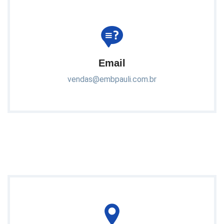
Email
vendas@embpauli.com.br