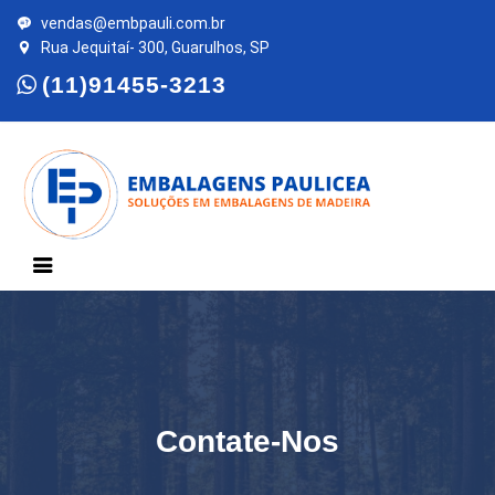
vendas@embpauli.com.br
Rua Jequitaí- 300, Guarulhos, SP
(11)91455-3213
Contate-Nos